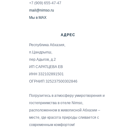
+7 (909) 655-47-47
mail@nimso.ru
Мы в MAX
АДРЕС
Республика Абхазия,
п.Цандрыпш,
пер.Адыгов, д.2
ИП САРАТЦЕВА ЕВ
ИНН 332102891501
ОГРНИП 325237500302846
Погрузитесь в атмосферу умиротворения и
гостеприимства в отеле Nimso,
расположенном в живописной Абхазии –
месте, где красота природы сливается с
современным комфортом!